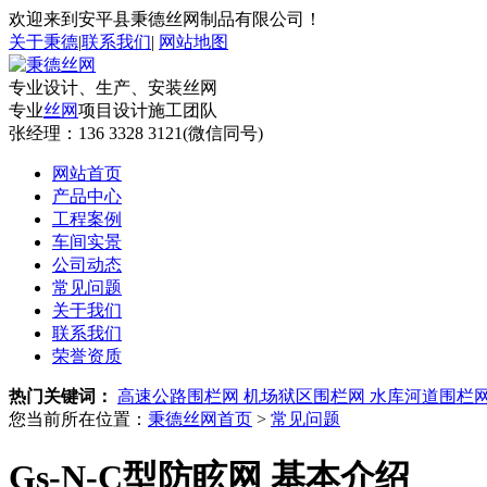
欢迎来到安平县秉德丝网制品有限公司！
关于秉德
|
联系我们
|
网站地图
专业设计、生产、安装丝网
专业
丝网
项目设计施工团队
张经理：
136 3328 3121(微信同号)
网站首页
产品中心
工程案例
车间实景
公司动态
常见问题
关于我们
联系我们
荣誉资质
热门关键词：
高速公路围栏网
机场狱区围栏网
水库河道围栏
您当前所在位置：
秉德丝网首页
>
常见问题
Gs-N-C型防眩网 基本介绍