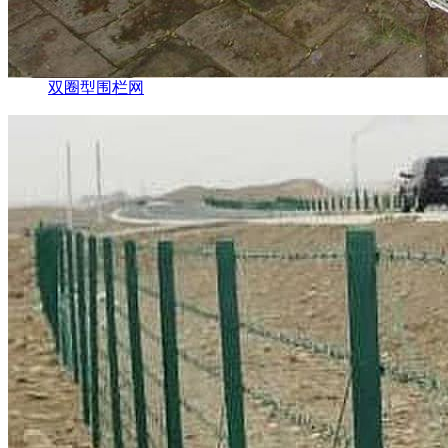
双圈型围栏网