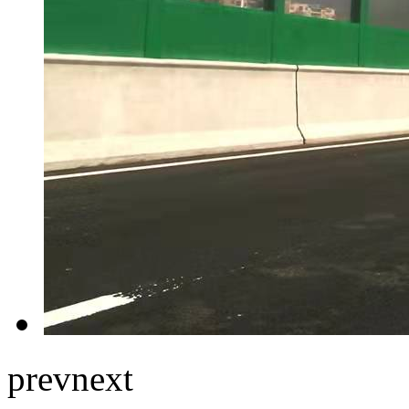
prev
next