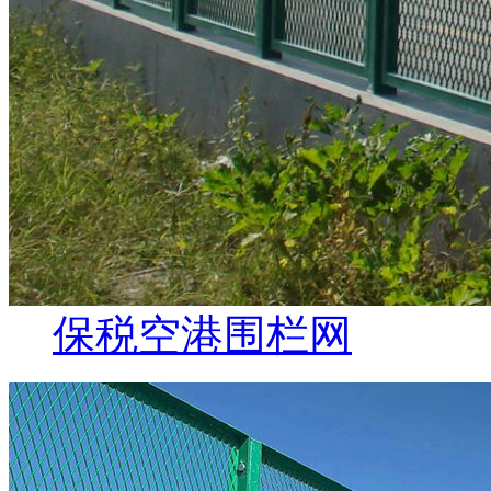
保税空港围栏网