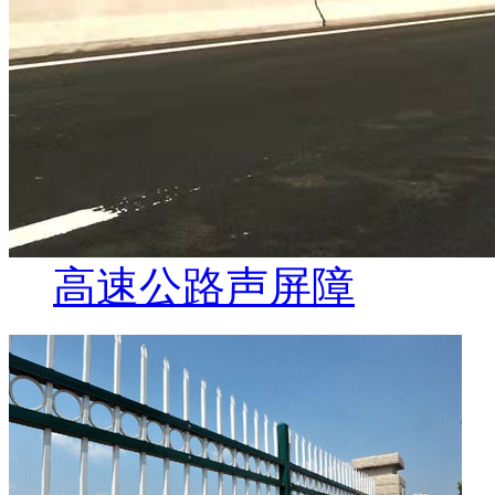
高速公路声屏障