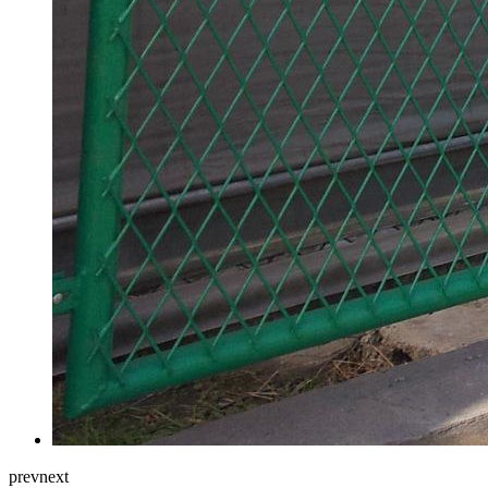
prev
next