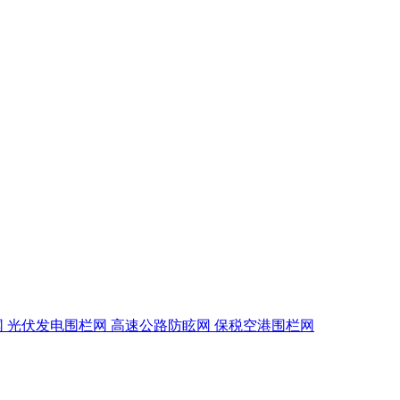
网
光伏发电围栏网
高速公路防眩网
保税空港围栏网