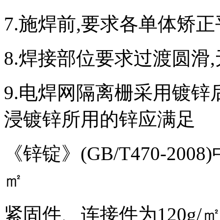
7.施焊前,要求各单体矫
8.焊接部位要求过渡圆滑,
9.电焊网隔离栅采用镀
浸镀锌所用的锌应满足
《锌锭》(GB/T470-200
㎡
紧固件、连接件为120g/㎡