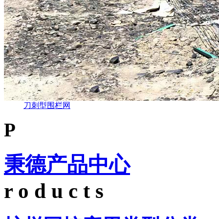
刀刺型围栏网
P
秉德产品中心
r o d u c t s