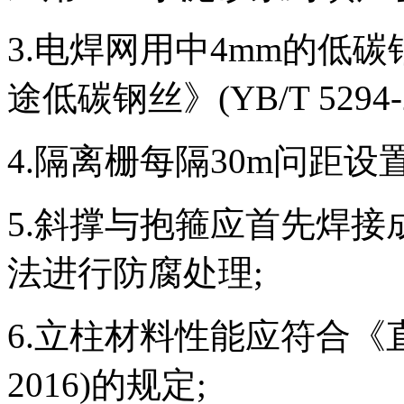
3.电焊网用中4mm的低
途低碳钢丝》(YB/T 5294-
4.隔离栅每隔30m问距设
5.斜撑与抱箍应首先焊
法进行防腐处理;
6.立柱材料性能应符合《直缝
2016)的规定;