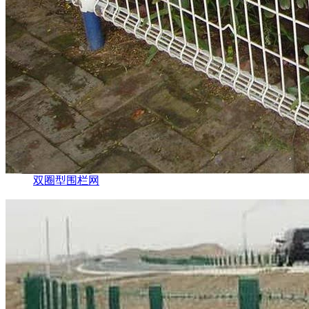
双圈型围栏网