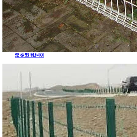
双圈型围栏网