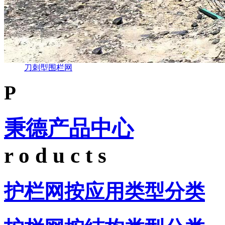
刀刺型围栏网
P
秉德产品中心
r o d u c t s
护栏网按应用类型分类