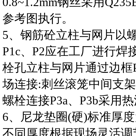
0.8~1.2mm钢丝采用Q
参考图执行。
5、钢筋砼立柱与网片以螺
P1c、P2应在工厂进行焊
栓孔立柱与网片通过边框P
场连接:刺丝滚笼中间支架P
螺栓连接P3a、P3b采用
6、尼龙垫圈(硬)标准厚度为
不同厚度根据现场灵活调