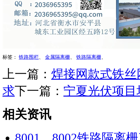
标签：
铁路围栏
、
金属隔离栅
、
铁路隔离栅
、
上一篇：
焊接网款式铁丝
求
下一篇：
宁夏光伏项目
相关资讯
8001、8002铁路隔离