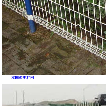
双圈型围栏网