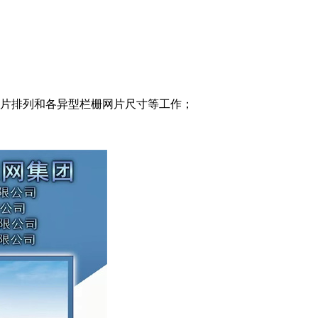
网片排列和各异型栏栅网片尺寸等工作；