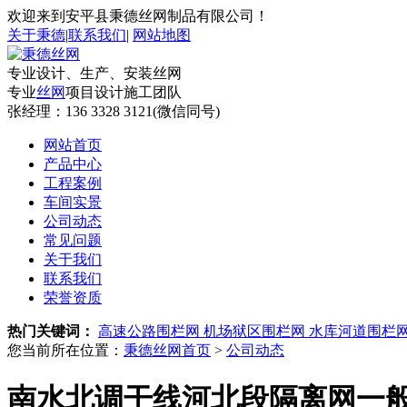
欢迎来到安平县秉德丝网制品有限公司！
关于秉德
|
联系我们
|
网站地图
专业设计、生产、安装丝网
专业
丝网
项目设计施工团队
张经理：
136 3328 3121(微信同号)
网站首页
产品中心
工程案例
车间实景
公司动态
常见问题
关于我们
联系我们
荣誉资质
热门关键词：
高速公路围栏网
机场狱区围栏网
水库河道围栏
您当前所在位置：
秉德丝网首页
>
公司动态
南水北调干线河北段隔离网一