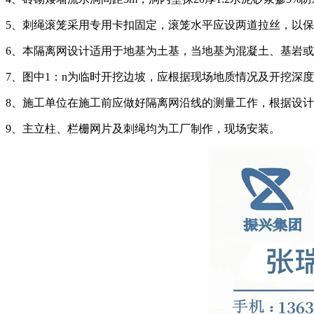
5、刺绳滚笼采用专用卡扣固定，滚笼水平应设两道拉丝，以
6、本隔离网设计适用于地基为土基，当地基为混凝土、基岩
7、图中1：n为临时开挖边坡，应根据现场地质情况及开挖深
8、施工单位在施工前应做好隔离网沿线的测量工作，根据设
9、主立柱、栏栅网片及刺绳均为工厂制作，现场安装。