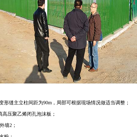
m，变形缝主立柱间距为90m，局部可根据现场情况做适当调整；
内填高压聚乙烯闭孔泡沫板；
-外墙2；
防水粉；