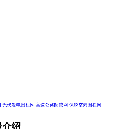
网
光伏发电围栏网
高速公路防眩网
保税空港围栏网
般介绍