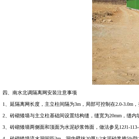
四、南水北调隔离网安装注意事项
1、延隔离网长度，主立柱间隔为3m，局部可控制在2.0-3.0
2、砖砌矮墙与主立柱基础间设置结构缝，缝宽为20mm，缝
3、砖砌矮墙两侧面和顶面为水泥砂浆饰面，做法参见12J1-113
4、砖砌矮墙流水洞间距3m，洞内壁抹20厚1:2水泥砂浆掺5%