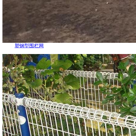
塑钢型围栏网