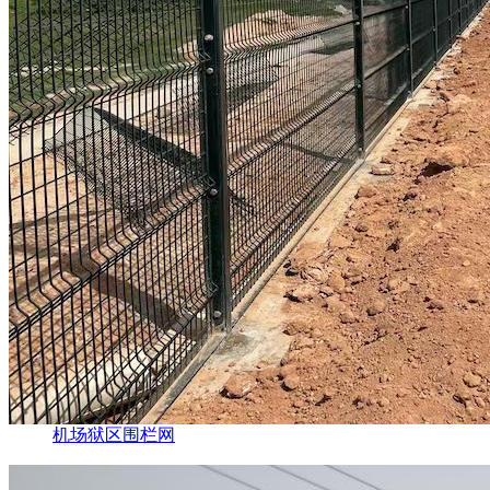
机场狱区围栏网