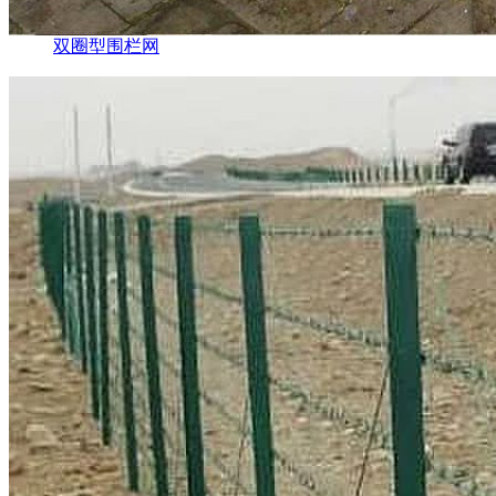
双圈型围栏网