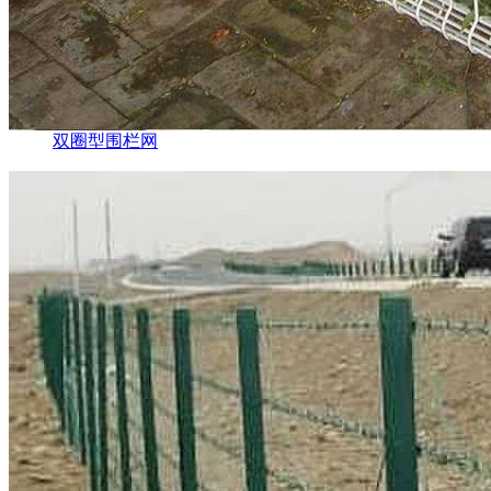
双圈型围栏网