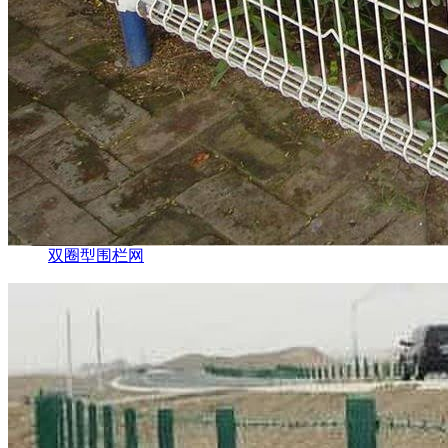
双圈型围栏网