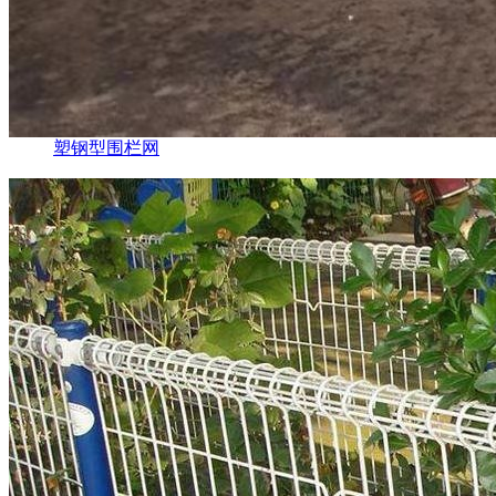
塑钢型围栏网