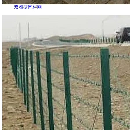
双圈型围栏网