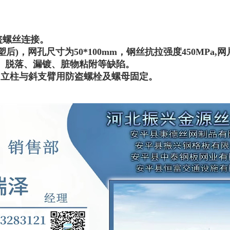
防盗螺丝连接。
塑后)，网孔尺寸为50*100mm，钢丝抗拉强度450M
、脱落、漏镀、脏物粘附等缺陷。
，立柱与斜支臂用防盗螺栓及螺母固定。