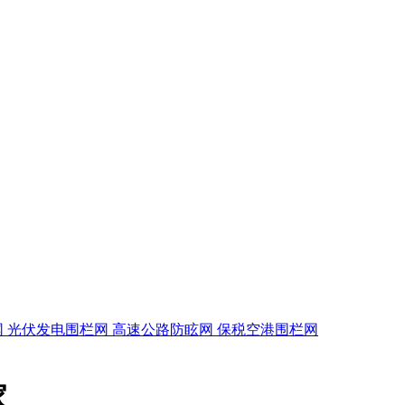
网
光伏发电围栏网
高速公路防眩网
保税空港围栏网
家