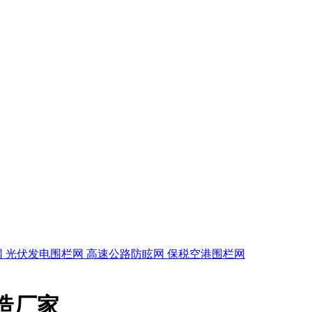
网
光伏发电围栏网
高速公路防眩网
保税空港围栏网
制造厂家