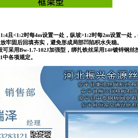
1:4且<1:2时每4m设置一处，纵坡>1:2时每2m设置一
安放牢固后回填夯实，避免形成局部凹陷积水失稳。
段可采用Bw-1.7-102J加强型，绑扎铁丝采用14#镀锌钢丝
011中各项规定。