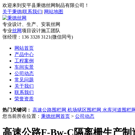
欢迎来到安平县秉德丝网制品有限公司！
关于秉德
|
联系我们
|
网站地图
专业设计、生产、安装丝网
专业
丝网
项目设计施工团队
张经理：
136 3328 3121(微信同号)
网站首页
产品中心
工程案例
车间实景
公司动态
常见问题
关于我们
联系我们
荣誉资质
热门关键词：
高速公路围栏网
机场狱区围栏网
水库河道围栏
您当前所在位置：
秉德丝网首页
>
公司动态
高速公路F-Bw-C隔离栅生产