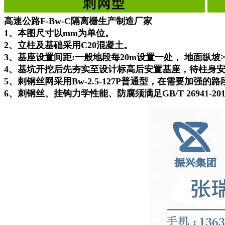
高速公路F-Bw-C隔离栅生产制造厂家
1、本图尺寸以mm为单位。
2、立柱及基础采用C20混凝土。
3、基座设置间距:一般地段每20m设置一处， 地面纵坡>
4、基坑开挖后先夯实至设计标高后安置基座，待柱身
5、剌钢丝网采用Bw-2.5-127P普通型，在需要加强的路
6、刺钢丝、挂钩力学性能、防腐须满足GB/T 26941-2