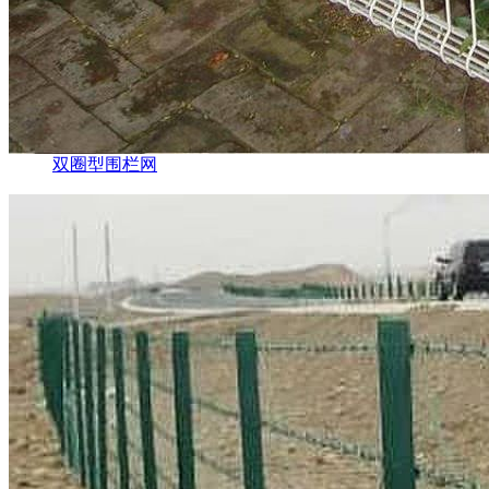
双圈型围栏网