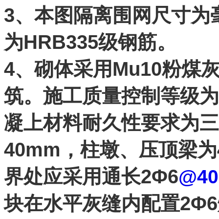
3、本图隔离围网尺寸为毫
为HRB335级钢筋。
4、砌体采用Mu10粉煤灰
筑。施工质量控制等级为B
凝上材料耐久性要求为三
40mm，柱墩、压顶梁为
界处应采用通长2Φ6
@4
块在水平灰缝内配置2Φ