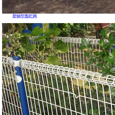
塑钢型围栏网