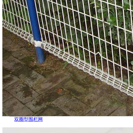
双圈型围栏网