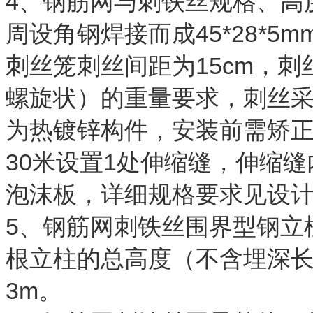
4、钢筋网与刺铁丝规格、高
周设角钢焊接而成45*28*
刺丝笼刺丝间距为15cm，刺
螺旋状）的重量要求，刺丝
为热镀锌构件，安装前需矫正
30米设置1处伸缩缝，伸缩缝
泡沫板，详细规格要求见设
5、钢筋网刺铁丝围界型钢立柱
根立柱的总高度（不含埋深长
3m。