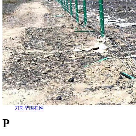
刀刺型围栏网
P