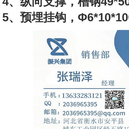
4、纵向支撑，槽钢49*50*
5、预埋挂钩，Φ6*10*1