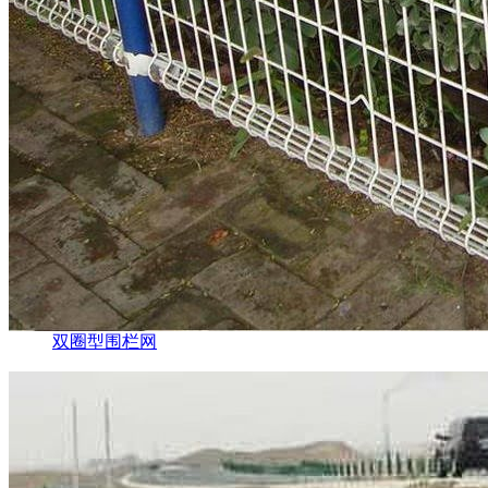
双圈型围栏网