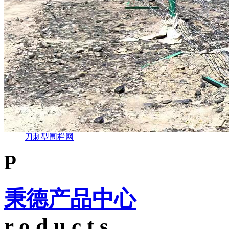
刀刺型围栏网
P
秉德产品中心
r o d u c t s