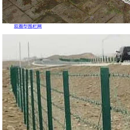
双圈型围栏网