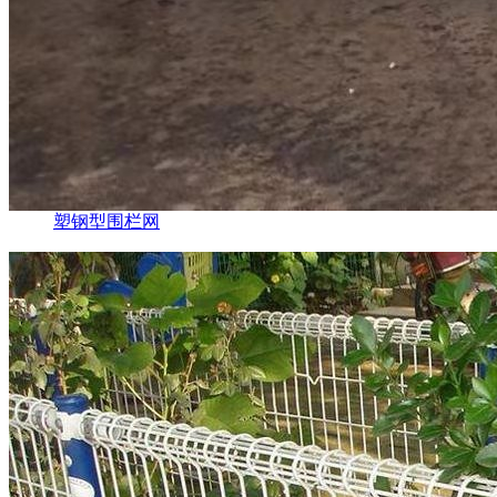
塑钢型围栏网