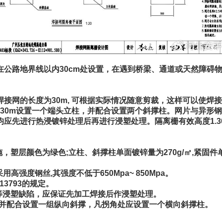
在公路地界线以内30cm处设置，在遇到桥梁、通道或天然障碍
接网的长度为30m, 可根据实际情况随意剪裁，这样可以使焊
每隔30m设置一个端头立柱，并配合设置两个斜撑柱。网片与异
先进行热浸镀锌处理后再进行浸塑处理。隔离栅有效高度1.30
层颜色为绿色;立柱、斜撑柱单面镀锌量为270g/㎡,紧固件单面镀
用高强度钢丝,其强度不低于650Mpa~ 850Mpa。
3793的规定。
等浸塑缺陷，应保证先加工焊接后作浸塑处理。
0m，并配合设置一组纵向斜撑，凡拐角处应设置一个横向斜撑柱。