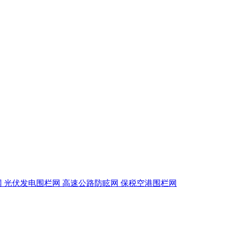
网
光伏发电围栏网
高速公路防眩网
保税空港围栏网