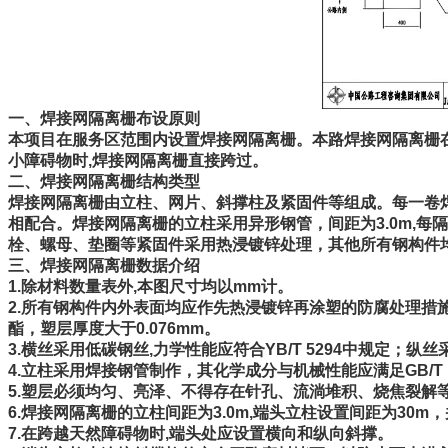
一、焊接网隔离栅布设原则
本项目在服务区范围内设置焊接网隔离栅。本路焊接网隔离栅
小障碍物时,焊接网隔离栅直接跨过。
二、焊接网隔离栅结构类型
焊接网隔离栅由立柱、网片、斜撑柱及紧固件等组成。每一卷焊
相配合。焊接网隔离栅的立柱采用异形钢管，间距为3.0m,
栓、螺母、垫圈等紧固件采用热浸镀锌处理，其他所有钢构件均应
三、焊接网隔离栅数据介绍
1.除材料数量表外,本图尺寸均以mm计。
2.所有钢构件内外表面均应作先热浸镀锌再涂塑的防腐处理措施，塑
酯，塑层厚度大于0.076mm。
3.横丝采用低碳钢丝,力学性能应符合YB/T 5294中规定；纵丝采
4.立柱采用焊接钢管制作，其化学成分与机械性能应满足GB/T 1
5.塑层必须均匀、亮泽、不得存在针孔、流淌堆积、烧焦裂解
6.焊接网隔离栅的立柱间距为3.0m,端头立柱设置间距为3
7.在跨越天然障碍物时,端头处应设置横向和纵向斜撑。