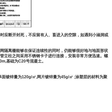
物时应断开封死，不应留有人、畜进入的空隙，如遇到小涵洞或
接网隔离栅能够在保证连续性的同时，仍能够很好地与地面形状
形钢管立柱之间采用不锈钢卡子进行连接，安装非常方便迅速。螺
m,基础为C20号混凝土。
锌量为120g/㎡,网片镀锌量为45g/㎡ ;涂塑层的材料为聚