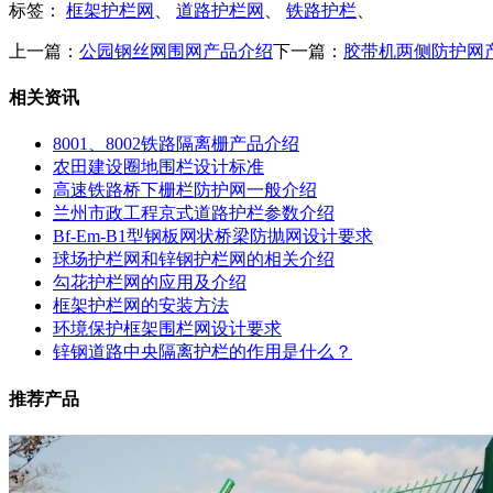
标签：
框架护栏网
、
道路护栏网
、
铁路护栏
、
上一篇：
公园钢丝网围网产品介绍
下一篇：
胶带机两侧防护网
相关资讯
8001、8002铁路隔离栅产品介绍
农田建设圈地围栏设计标准
高速铁路桥下栅栏防护网一般介绍
兰州市政工程京式道路护栏参数介绍
Bf-Em-B1型钢板网状桥梁防抛网设计要求
球场护栏网和锌钢护栏网的相关介绍
勾花护栏网的应用及介绍
框架护栏网的安装方法
环境保护框架围栏网设计要求
锌钢道路中央隔离护栏的作用是什么？
推荐产品