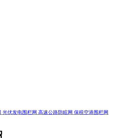
网
光伏发电围栏网
高速公路防眩网
保税空港围栏网
绍