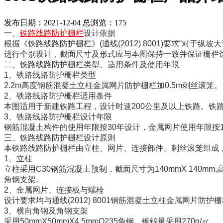
发布日期：2021-12-04 总浏览：
175
一、
铁路线路防护栅栏
设计依据
根据《铁路线路防护栅栏》(通线(2012) 8001)要求“对于纵
进行个别设计，截面尺寸及形式应与本图保持一致并保证栅栏
二、铁路线路防护栅栏类型、适用条件及使用年限
1、铁路线路防护栅栏类型
2.2m高度钢筋混凝土立柱金属网片防护栅栏加0.5m刺丝滚笼。
2、铁路线路防护栅栏适用条件
本图适用于新建铁路工程，设计时速200公里及以上铁路。铁路
3、铁路线路防护栅栏设计年限
钢筋混凝土构件的使用年限按30年设计，金属网片使用年限按1
三、铁路线路防护栅栏设计原则
本铁路线路防护栅栏由立柱、网片、连接部件、剌丝滚笼组成，防护
1、立柱
立柱采用C30钢筋混凝土预制，截面尺寸为140mmX 140
角钢支架。
2、金属网片、连接板与螺栓
设计要求均与通线(2012) 8001钢筋混凝土立柱金属网片防
3、横向角钢及角钢支架
采用50mmX50mmX4.5mmQ235角钢，镀锌量采用270g/㎡。