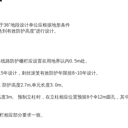
坡大于36°地段设计单位应根据地形条件
达到有效防护高度”进行设计。
线路防护栅栏应设置在用地界以内0. 5m处。
5年设计，刺丝滚笼有效防护年限按8~10年设计。
高度2.7m,单元长度3. 0m。
mm,高度3m。 预制立柱时，在立柱相应位置预留8个Φ12m圆孔
护栅栏相应部分要求一致。