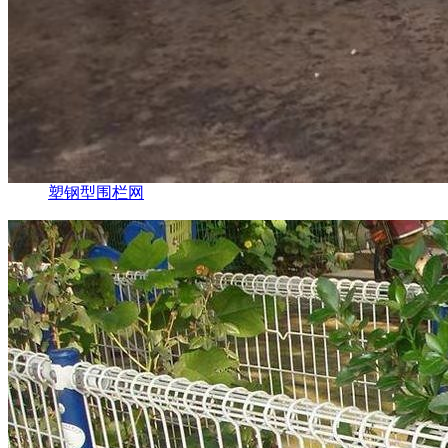
塑钢型围栏网