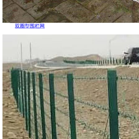
双圈型围栏网