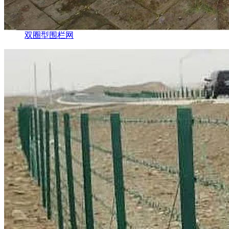
双圈型围栏网