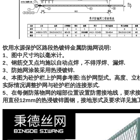
饮用水源保护区路段热镀锌金属防抛网说明:
1、图中尺寸均以毫米计。
2、钢筋交叉点均施以自动点焊，不得浮焊、漏焊.
3、防她网涂装采用热浸镀锌.
4、本图为砼护栏上护网参考图:当护网型式。高度、立
实际情况调整护网与砼护栏的连接形式.
5、在每侧防落物网的端部位置设置防需接地线，要求接
用直径12mm的热浸镀锌圆钢，接地形式及要求详见施