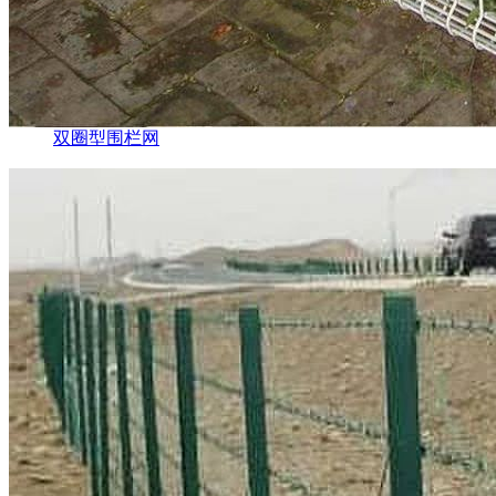
双圈型围栏网