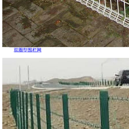
双圈型围栏网